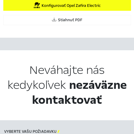
Konfigurovať Opel Zafira Electric
Stiahnuť PDF
Neváhajte nás
kedykoľvek
nezáväzne
kontaktovať
VYBERTE VAŠU POŽIADAVKU
