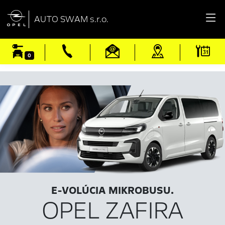

AUTO SWAM s.r.o.
0
E-VOLÚCIA MIKROBUSU.
OPEL ZAFIRA