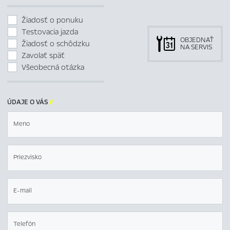
Žiadosť o ponuku
Testovacia jazda
OBJEDNAŤ
Žiadosť o schôdzku
NA SERVIS
Zavolať späť
Všeobecná otázka
ÚDAJE O VÁS

Meno
Priezvisko
E-mail
Telefón