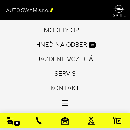

AUTO SWAM s.r.o.

MODELY OPEL
IHNEĎ NA ODBER
19
JAZDENÉ VOZIDLÁ
SERVIS
KONTAKT
0