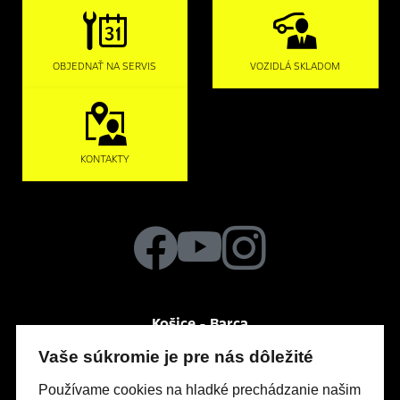
OBJEDNAŤ NA SERVIS
VOZIDLÁ SKLADOM
KONTAKTY
Košice - Barca
Po-Pia
So
8:30 – 17:00
zatvorené
Vaše súkromie je pre nás dôležité
Vozárova 1
Používame cookies na hladké prechádzanie našim