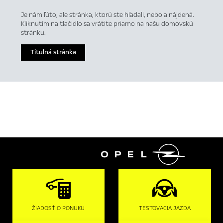
Je nám ľúto, ale stránka, ktorú ste hľadali, nebola nájdená.
Kliknutím na tlačidlo sa vrátite priamo na našu domovskú
stránku.
Titulná stránka

ŽIADOSŤ O PONUKU
TESTOVACIA JAZDA