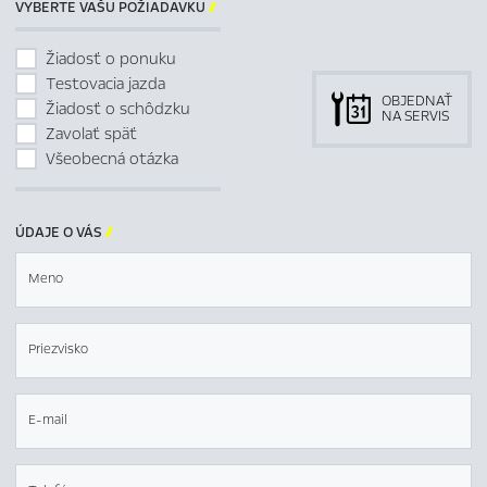
VYBERTE VAŠU POŽIADAVKU

Žiadosť o ponuku
Testovacia jazda
OBJEDNAŤ
Žiadosť o schôdzku
NA SERVIS
Zavolať späť
Všeobecná otázka
ÚDAJE O VÁS

Meno
Priezvisko
E-mail