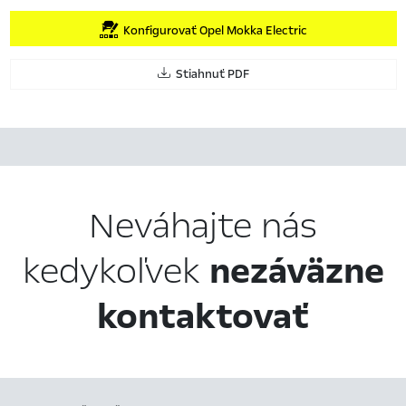
Konfigurovať Opel Mokka Electric
Stiahnuť PDF
Neváhajte nás
kedykoľvek
nezáväzne
kontaktovať