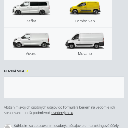
Zafira
Combo Van
Vivaro
Movano
POZNÁMKA

Vložením svojich osobných údajov do formulára beriem na vedomie ich
spracovanie podľa podmienok
uvedených tu
.
Súhlasím so spracovaním osobných údajov pre marketingové účely