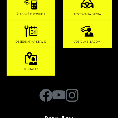
ŽIADOSŤ O PONUKU
TESTOVACIA JAZDA
OBJEDNAŤ NA SERVIS
VOZIDLÁ SKLADOM
KONTAKTY
Košice - Barca