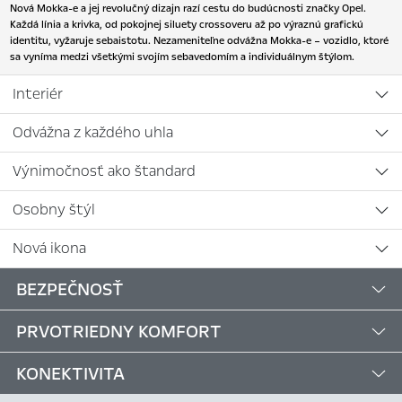
Nová Mokka-e a jej revolučný dizajn razí cestu do budúcnosti značky Opel.
Každá línia a krivka, od pokojnej siluety crossoveru až po výraznú grafickú
identitu, vyžaruje sebaistotu. Nezameniteľne odvážna Mokka-e – vozidlo, ktoré
sa vyníma medzi všetkými svojím sebavedomím a individuálnym štýlom.
Interiér
Odvážna z každého uhla
Výnimočnosť ako štandard
Osobny štýl
Nová ikona
BEZPEČNOSŤ
PRVOTRIEDNY KOMFORT
KONEKTIVITA