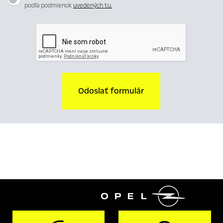
podľa podmienok
uvedených tu.
Odoslať formulár
