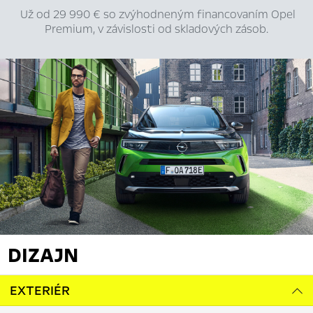
Už od 29 990 € so zvýhodneným financovaním Opel
Premium, v závislosti od skladových zásob.
DIZAJN
EXTERIÉR