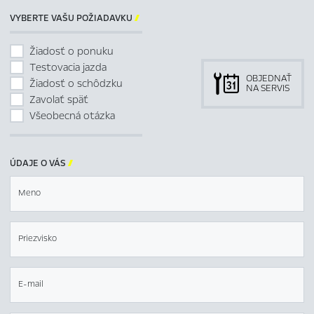
VYBERTE VAŠU POŽIADAVKU

Žiadosť o ponuku
Testovacia jazda
OBJEDNAŤ
Žiadosť o schôdzku
NA SERVIS
Zavolať späť
Všeobecná otázka
ÚDAJE O VÁS

Meno
Priezvisko
E-mail