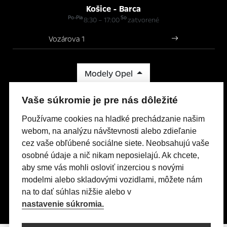
Košice - Barca
Po-Pia
So
8:30 – 17:00
zatvorené
Vozárova 1
Modely Opel
Titulná stránka
Vaše súkromie je pre nás dôležité
Skladové vozidlá
Používame cookies na hladké prechádzanie našim
Servis & Príslušenstvo
webom, na analýzu návštevnosti alebo zdieľanie
Kontakty
cez vaše obľúbené sociálne siete. Neobsahujú vaše
Nastavení cookies
osobné údaje a nič nikam neposielajú. Ak chcete,
Realizácia 2025
Comin.cz, s.r.o.
&
lead management GROWITO
aby sme vás mohli osloviť inzerciou s novými
modelmi alebo skladovými vozidlami, môžete nám
na to dať súhlas nižšie alebo v
nastavenie súkromia.