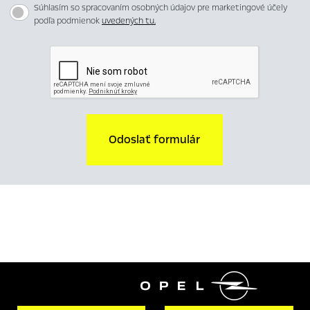
Súhlasím so spracovaním osobných údajov pre marketingové účely
podľa podmienok
uvedených tu.
Odoslať formulár
