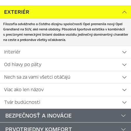
EXTERIÉR
Filozofia odvážneho a čistého dizajnu spoločnosti Opel premenila nový Opel
Grandland na SUV, aké nemá obdoby. Pôsobivá športová estetika v kombinácii
s precíznymi nemeckými líniami dodáva vozidlu jedinečný dominantný charakter
na ceste a prekonáva všetky očakávania.
Interiér
Od hlavy po päty
Nech sa za vami všetci otáčajú
Viac ako len názov
Tvár budúcnosti
BEZPEČNOSŤ A INOVÁCIE
PRVOTRIEDNY KOMFORT