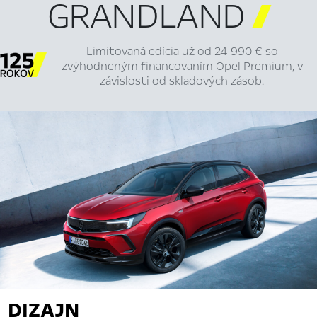
GRANDLAND

Limitovaná edícia už od 24 990 € so
zvýhodneným financovaním Opel Premium, v
závislosti od skladových zásob.
DIZAJN