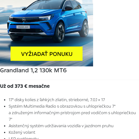
Grandland 1,2 130k MT6
Už od 373 € mesačne
17" disky kolies z ľahkých zliatin, strieborné, 7.0J × 17
Systém Multimedia Radio s obrazovkou s uhlopriečkou 7"
a združeným informačným prístrojom pred vodičom s uhlopriečkou
7"
Asistenčný systém udržiavania vozidla v jazdnom pruhu
Kožený volant
LED svetlomety